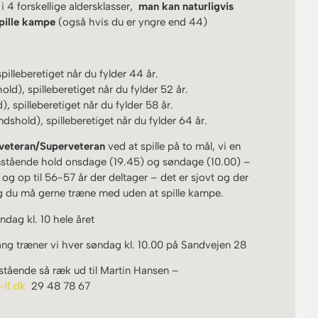
i 4 forskellige aldersklasser,
man kan naturligvis
pille kampe
(også hvis du er yngre end 44)
illeberetiget når du fylder 44 år.
d), spilleberetiget når du fylder 52 år.
 spilleberetiget når du fylder 58 år.
shold), spilleberetiget når du fylder 64 år.
veteran/Superveteran
ved at spille på to mål, vi en
enstående hold onsdage (19.45) og søndage (10.00) –
r og op til 56-57 år der deltager – det er sjovt og der
r og du må gerne træne med uden at spille kampe.
øndag kl. 10 hele året
g træner vi hver søndag kl. 10.00 på Sandvejen 28
stående så ræk ud til Martin Hansen –
if.dk
29 48 78 67