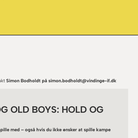
akt
Simon Bodholdt på simon.bodholdt@vindinge-if.dk
OG OLD BOYS: HOLD OG
spille med – også hvis du ikke ønsker at spille kampe