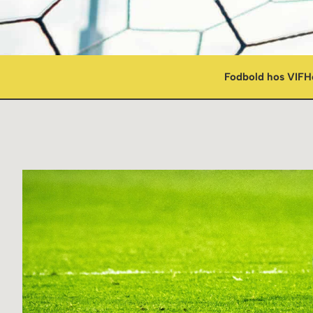
Fodbold hos VIF
H