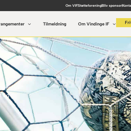
Om VIF
Støtteforening
Bliv sponsor
Konta
Fri
rangementer
Tilmeldning
Om Vindinge IF
ngen. Vi
t og