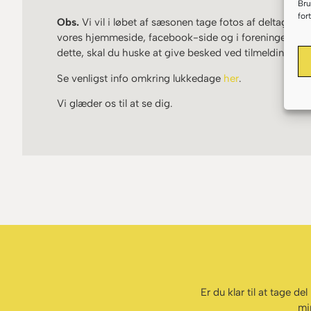
Bru
for
Obs.
Vi vil i løbet af sæsonen tage fotos af deltagerne
vores hjemmeside, facebook-side og i foreningens fol
dette, skal du huske at give besked ved tilmelding.
Se venligst info omkring lukkedage
her
.
Vi glæder os til at se dig.
Er du klar til at tage d
mi