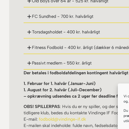
Old boys over 64 år - 525 kr. halvårligt
FC Sundhed - 700 kr. halvårligt
Torsdagsholdet - 400 kr. halvårligt
Fitness Fodbold - 400 kr. årligt (dækker 6 måned
Passivt medlem - 550 kr. årligt
Der betales i fodboldafdelingen kontingent halvårligt
1. Februar for 1. halvår (Januar-Juni)
1. August for 2. halvår (Juli-December)
– opkrævning udsendes ca 2 uger før deadline for be
Vi 
og,
OBS! SPILLERPAS
: Hvis du er ny spiller, og der skal i
Du 
tidligere klub, bedes du kontakte Vindinge IF Fodbold 
præ
E-mail:
fodbold@vindinge-if.dk
uti
E-mailen skal indeholde: fulde navn, fødselsdato og tid