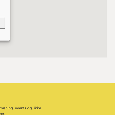
 træning, events og, ikke
me.