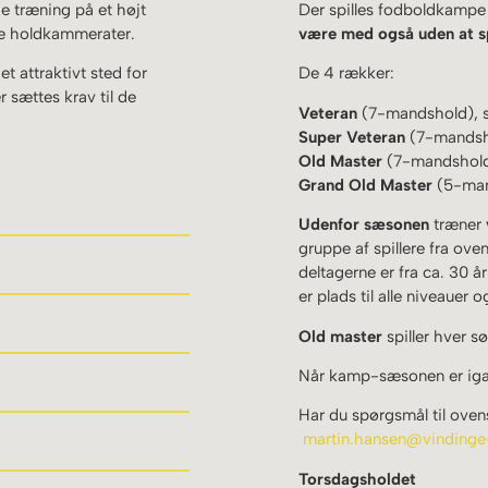
e træning på et højt
Der spilles fodboldkampe 
de holdkammerater.
være med også uden at s
t attraktivt sted for
De 4 rækker:
r sættes krav til de
Veteran
(7-mandshold), sp
Super Veteran
(7-mandshol
Old Master
(7-mandshold),
Grand Old Master
(5-mand
Udenfor sæsonen
træner
gruppe af spillere fra ov
deltagerne er fra ca. 30 å
er plads til alle niveaue
Old master
spiller hver s
Når kamp-sæsonen er igan
Har du spørgsmål til oven
martin.hansen@vindinge-
Torsdagsholdet