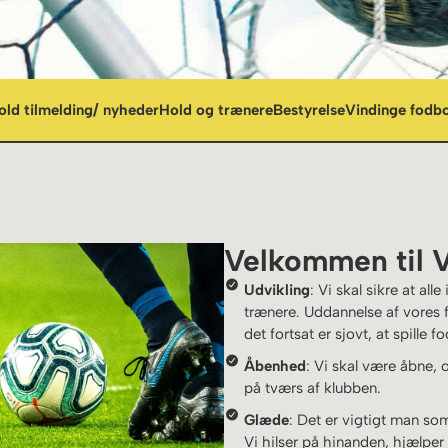
old tilmelding/ nyheder
Hold og trænere
Bestyrelse
Vindinge fodb
Velkommen til V
Udvikling
: Vi skal sikre at all
trænere. Uddannelse af vores fr
det fortsat er sjovt, at spille f
Åbenhed
: Vi skal være åbne,
på tværs af klubben.
Glæde
: Det er vigtigt man so
Vi hilser på hinanden, hjælpe