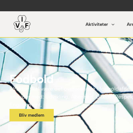
Aktiviteter
Ar
Fodbold
Struktur skal være det overordnede i fodboldafdeli
arbejder med: Udvikling, Åbenhed, Glæde, Respek
Engagement.​​
Bliv medlem