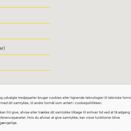
er)
taling
og udvalgte tredjeparter bruger cookies eller lignende teknologier til tekniske form
 med dit samtykke, til andre formål som anført i cookiepolitikken.
ndhentes Spillerpas fra din
kan frit give, afvise eller trække dit samtykke tilbage til enhver tid ved at få adgang t
efter indmelding.
ferencepanelet. Hvis du afviser at give samtykke, kan visse funktioner blive
lgængelige.
ligere klub.