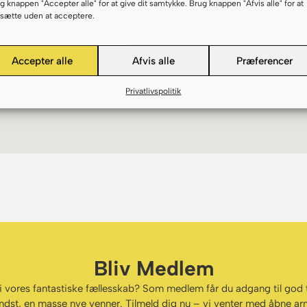
g knappen "Accepter alle" for at give dit samtykke. Brug knappen "Afvis alle" for at
tsætte uden at acceptere.
 på vores hold til brug på
dere. Ønsker du ikke
Accepter alle
Afvis alle
Præferencer
Privatlivspolitik
Bliv Medlem
el i vores fantastiske fællesskab? Som medlem får du adgang til god
ndst, en masse nye venner. Tilmeld dig nu – vi venter med åbne ar