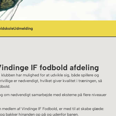
oldskole
Udmelding
indinge IF fodbold afdeling
e i klubben har mulighed for at udvikle sig, både spillere og
ivillige er nødvendigt, hvilket giver kvalitet i træningen, så
odbold.
 og om nødvendigt samarbejde med eksterne på flere niveauer
m medlem af Vindinge IF Fodbold, er med til at skabe glæde:
r og bakker hinanden op på og udenfor banen.