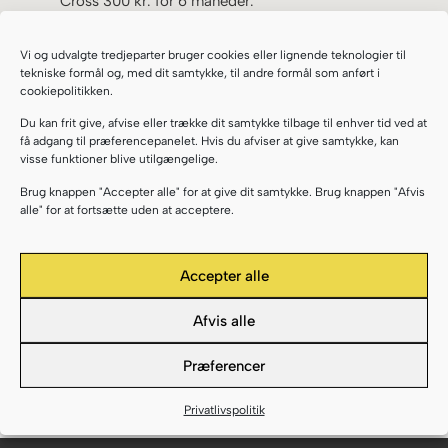
Cross 300 kr. for 6 måneder.
Vi er startet igen efter
sommerferien! Der er fuld fart på
Vi og udvalgte tredjeparter bruger cookies eller lignende teknologier til
tekniske formål og, med dit samtykke, til andre formål som anført i
VIF-Cross og vi har plads til flere!
cookiepolitikken.
Du kan frit give, afvise eller trække dit samtykke tilbage til enhver tid ved at
få adgang til præferencepanelet. Hvis du afviser at give samtykke, kan
visse funktioner blive utilgængelige.
Brug knappen "Accepter alle" for at give dit samtykke. Brug knappen "Afvis
alle" for at fortsætte uden at acceptere.
Accepter alle
Afvis alle
Præferencer
Privatlivspolitik
Tilmeld dig VIF-Cross her