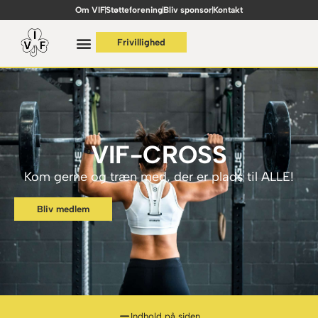
Om VIF
Støtteforening
Bliv sponsor
Kontakt
Frivillighed
VIF-CROSS
Kom gerne og træn med, der er plads til ALLE!
Bliv medlem
Indhold på siden