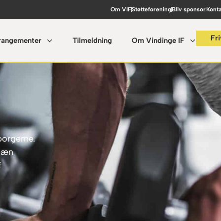
Om VIF
Støtteforening
Bliv sponsor
Konta
Fri
rangementer
Tilmeldning
Om Vindinge IF
borgerne.
 pæn
f