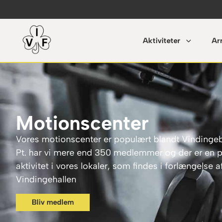
Aktiviteter
Ar
Motionscenter
Vores motionscenter er populært blandt Vindinge
Pt. har vi mere end 350 medlemmer og der er en
aktivitet i vores lokaler, som findes i forlængelse a
Vindingehallen
Bliv medlem