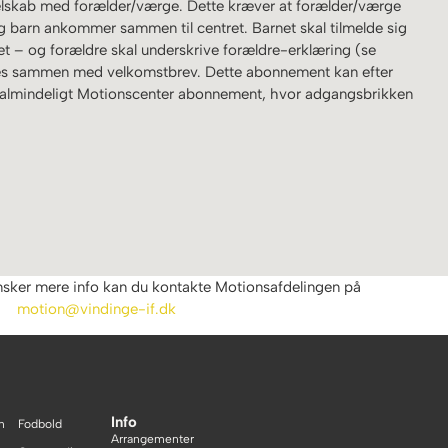
selskab med forælder/værge. Dette kræver at forælder/værge
 barn ankommer sammen til centret. Barnet skal tilmelde sig
 – og forældre skal underskrive forældre-erklæring (se
s sammen med velkomstbrev. Dette abonnement kan efter
 et almindeligt Motionscenter abonnement, hvor adgangsbrikken
nsker mere info kan du kontakte Motionsafdelingen på
motion@vindinge-if.dk
Info
n
Fodbold
Arrangementer