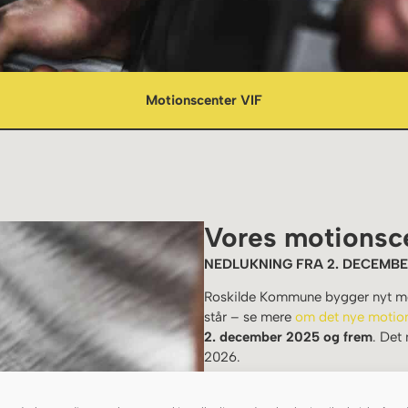
Motionscenter VIF
Vores motionsc
NEDLUKNING FRA 2. DECEMB
Roskilde Kommune bygger nyt mot
står – se mere
om det nye motio
2. december 2025 og frem
. Det
2026.
Vi håber at kunne tilbyde motions