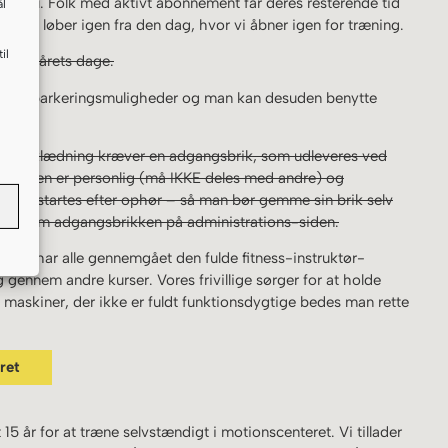
s endnu. Folk med aktivt abonnement får deres resterende tid
ål
mentet løber igen fra den dag, hvor vi åbner igen for træning.
il
 alle årets dage.
timale parkeringsmuligheder og man kan desuden benytte
og omklædning kræver en adgangsbrik, som udleveres ved
rikken er personlig (må IKKE deles med andre) og
t genstartes efter ophør – så man bør gemme sin brik selv
ere om adgangsbrikken på administrations-siden.
ingen har alle gennemgået den fulde fitness-instruktør-
 gennem andre kurser. Vores frivillige sørger for at holde
n maskiner, der ikke er fuldt funktionsdygtige bedes man rette
ret
 år for at træne selvstændigt i motionscenteret. Vi tillader