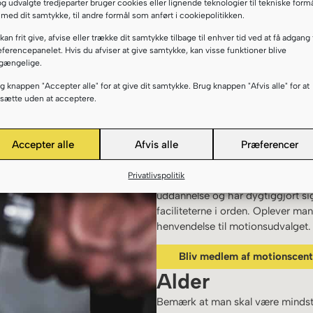
men alle detaljer er ikke på plad
og udvalgte tredjeparter bruger cookies eller lignende teknologier til tekniske form
 med dit samtykke, til andre formål som anført i cookiepolitikken.
“frosset fast”, således at abonne
kan frit give, afvise eller trække dit samtykke tilbage til enhver tid ved at få adgang t
Åbningstiderne er 5:00 – 23:00 på
ferencepanelet. Hvis du afviser at give samtykke, kan visse funktioner blive
lgængelige.
Placeringen ved hallen giver op
omklædningsfaciliteterne.
g knappen "Accepter alle" for at give dit samtykke. Brug knappen "Afvis alle" for at
tsætte uden at acceptere.
Adgang til både motionscenter 
abonnementsoprettelse. Adgangsb
genaktiveres, hvis medlemsskabe
Accepter alle
Afvis alle
Præferencer
når abonnementet udløber – se m
Privatlivspolitik
Vores instruktører i motionsafdel
uddannelse og har dygtiggjort sig
faciliteterne i orden. Oplever ma
henvendelse til motionsudvalget.
Bliv medlem af motionscent
Alder
Bemærk at man skal være mindst 15