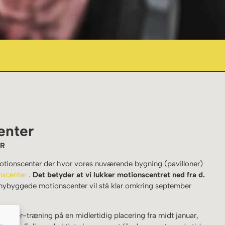
enter
ER
ionscenter der hvor vores nuværende bygning (pavilloner)
nscenter
.
Det betyder at vi lukker motionscentret ned fra d.
 nybyggede motionscenter vil stå klar omkring september
center-træning på en midlertidig placering fra midt januar,