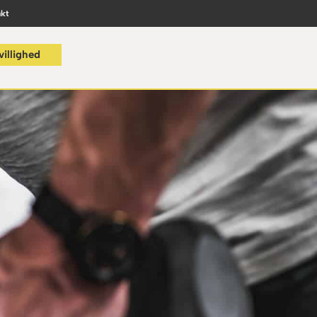
kt
villighed