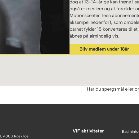
dog at 13-14-årige kan træne i 
også er medlem og at forælder og
Motionscenter Teen abonnementet
eksempel nedenfor), som omdele
barnet fylder 15 konverteres til
åbnes på almindelig vis.
Bliv medlem under 18år
Har du spørgsmål eller ø
VIF aktiviteter
Badminto
8, 4000 Roskilde