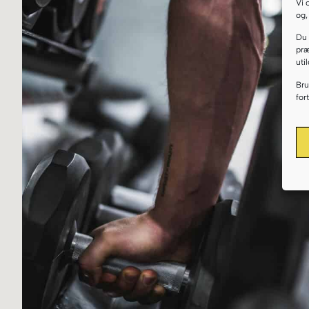
Vi 
og,
Du 
præ
uti
Bru
for